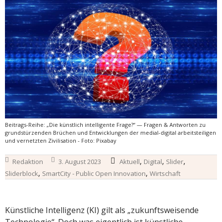
Beitrags-Reihe: „Die künstlich intelligente Frage?“ — Fragen & Antworten zu
grundstürzenden Brüchen und Entwicklungen der medial-digital arbeitsteiligen
und vernetzten Zivilisation - Foto: Pixabay
,
,
,
Redaktion
3. August 2023
Aktuell
Digital
Slider
,
,
Sliderblock
SmartCity - Public Open Innovation
Wirtschaft
Künstliche Intelligenz (KI) gilt als „zukunftsweisende