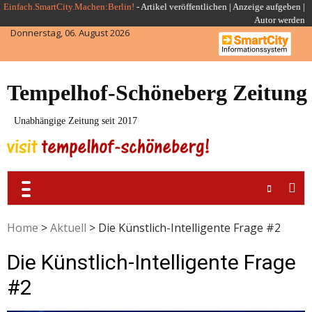
Skip
Einfach.SmartCity.Machen:Berlin!
-
Artikel veröffentlichen
|
Anzeige aufgeben |
Autor werden
to
Donnerstag, 06. August 2026
content
Tempelhof-Schöneberg Zeitung
Unabhängige Zeitung seit 2017
Home
>
Aktuell
>
Die Künstlich-Intelligente Frage #2
Die Künstlich-Intelligente Frage
#2