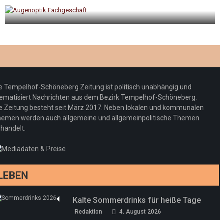
gt
Optiker – fit für die Sonnenfinsternis!
Redaktion
23. Juli 2026
e Tempelhof-Schöneberg Zeitung ist politisch unabhängig und
ematisiert Nachrichten aus dem Bezirk Tempelhof-Schöneberg.
e Zeitung besteht seit März 2017. Neben lokalen und kommunalen
emen werden auch allgemeine und allgemeinpolitische Themen
handelt.
LEBEN
Kalte Sommerdrinks für heiße Tage
Redaktion
4. August 2026