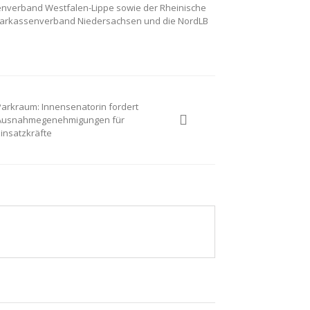
senverband Westfalen-Lippe sowie der Rheinische
Sparkassenverband Niedersachsen und die NordLB
Parkraum: Innensenatorin fordert
Ausnahmegenehmigungen für
Einsatzkräfte