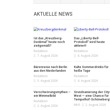
AKTUELLE NEWS
Ist das „Kreuzberg-
Das „Liberty-Bell-
Denkmal“ heute noch
Protokoll“ wird heute
zeitgemäß?
aktiviert!
Redaktion
Redaktion
7. August 2026
6. August 2026
Bärenreise nach Berlin
Kalte Sommerdrinks für
aus den Niederlanden
heiße Tage
Redaktion
Redaktion
5. August 2026
4. August 2026
Verschwörungsmythen –
Grundsanierung der City
ein Wimmelbild
West — eine Chance für
Tempelhof-Schöneberg
Redaktion
MHS
2. August 2026
2. August 2026