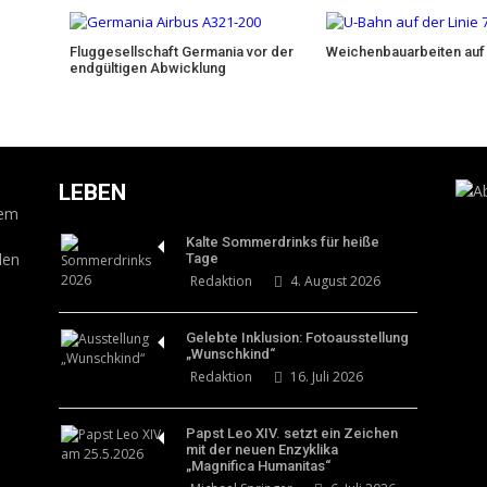
Fluggesellschaft Germania vor der
Weichenbauarbeiten auf
endgültigen Abwicklung
LEBEN
dem
Kalte Sommerdrinks für heiße
len
Tage
Redaktion
4. August 2026
Gelebte Inklusion: Fotoausstellung
„Wunschkind“
Redaktion
16. Juli 2026
Papst Leo XIV. setzt ein Zeichen
mit der neuen Enzyklika
„Magnifica Humanitas“