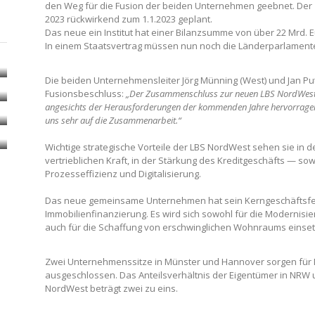
den Weg für die Fusion der beiden Unternehmen geebnet. Der
2023 rückwirkend zum 1.1.2023 geplant.
Das neue ein Institut hat einer Bilanzsumme von über 22 Mrd. E
In einem Staatsvertrag müssen nun noch die Länderparlamen
Die beiden Unternehmensleiter Jörg Münning (West) und Jan Pu
Fusionsbeschluss:
„Der Zusammenschluss zur neuen LBS NordWest b
angesichts der Herausforderungen der kommenden Jahre hervorragen
uns sehr auf die Zusammenarbeit.“
Wichtige strategische Vorteile der LBS NordWest sehen sie in d
vertrieblichen Kraft, in der Stärkung des Kreditgeschäfts — 
Prozesseffizienz und Digitalisierung.
Das neue gemeinsame Unternehmen hat sein Kerngeschäftsfel
Immobilienfinanzierung. Es wird sich sowohl für die Moderni
auch für die Schaffung von erschwinglichen Wohnraums einset
Zwei Unternehmenssitze in Münster und Hannover sorgen für
ausgeschlossen. Das Anteilsverhältnis der Eigentümer in NRW 
NordWest beträgt zwei zu eins.