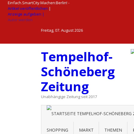
Skip
Einfach.SmartCity.Machen:Berlin!
-
to
Artikel veröffentlichen
|
content
Anzeige aufgeben |
Autor werden
Freitag, 07. August 2026
Tempelhof-
Schöneberg
Zeitung
Unabhängige Zeitung seit 2017
SHOPPING
MARKT
THEMEN