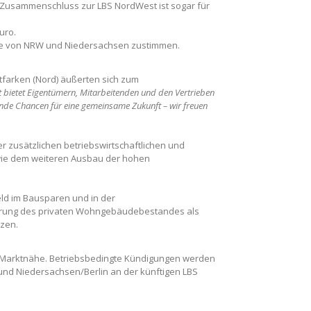
 Zusammenschluss zur LBS NordWest ist sogar für
uro.
te von NRW und Niedersachsen zustimmen.
tfarken (Nord) äußerten sich zum
ietet Eigentümern, Mitarbeitenden und den Vertrieben
de Chancen für eine gemeinsame Zukunft – wir freuen
er zusätzlichen betriebswirtschaftlichen und
sowie dem weiteren Ausbau der hohen
d im Bausparen und in der
sierung des privaten Wohngebäudebestandes als
zen.
 Marktnähe. Betriebsbedingte Kündigungen werden
und Niedersachsen/Berlin an der künftigen LBS