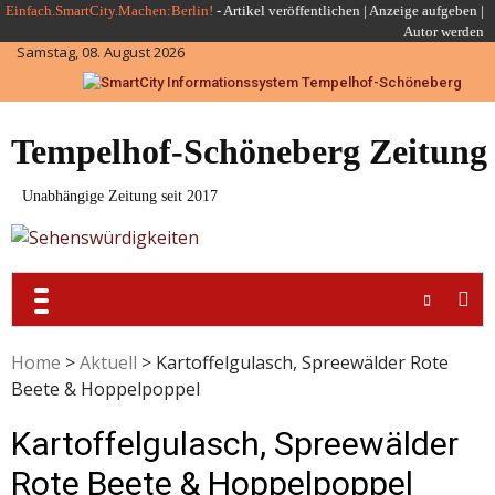
Skip
Einfach.SmartCity.Machen:Berlin!
-
Artikel veröffentlichen
|
Anzeige aufgeben |
Autor werden
to
Samstag, 08. August 2026
content
Tempelhof-Schöneberg Zeitung
Unabhängige Zeitung seit 2017
Home
>
Aktuell
>
Kartoffelgulasch, Spreewälder Rote
Beete & Hoppelpoppel
Kartoffelgulasch, Spreewälder
Rote Beete & Hoppelpoppel