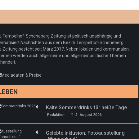
Optiker – fit für die Sonnenfinsternis!
Redaktion
23. Juli 2026
Pepe Jeans London mit Summer Sale und
e Tempelhof-Schöneberg Zeitung ist politisch unabhängig und
neuer Kollektion
ematisiert Nachrichten aus dem Bezirk Tempelhof-Schöneberg.
Woher kommt der Honig? – Neue EU-
Redaktion
19. Juli 2026
e Zeitung besteht seit März 2017. Neben lokalen und kommunalen
Regeln gelten 14. Juni
emen werden auch allgemeine und allgemeinpolitische Themen
handelt.
Sommermärchen 2026: Frittenwerk bringt
Redaktion
13. Juni 2026
drei neue Specials zur Fußball-WM
Redaktion
13. Juni 2026
LEBEN
Kalte Sommerdrinks für heiße Tage
Redaktion
4. August 2026
Gelebte Inklusion: Fotoausstellung
„Wunschkind“