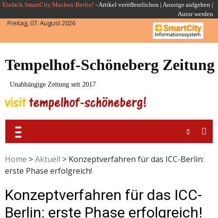
Skip
Einfach.SmartCity.Machen:Berlin!
-
Artikel veröffentlichen
|
Anzeige aufgeben |
Autor werden
to
Freitag, 07. August 2026
content
Tempelhof-Schöneberg Zeitung
Unabhängige Zeitung seit 2017
Home
>
Aktuell
>
Konzeptverfahren für das ICC-Berlin:
erste Phase erfolgreich!
Konzeptverfahren für das ICC-
Berlin: erste Phase erfolgreich!