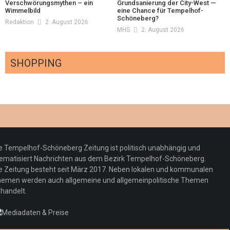
Verschwörungsmythen – ein
Grundsanierung der City-West —
Wimmelbild
eine Chance für Tempelhof-
Schöneberg?
Redaktion
2. August 2026
MHS
2. August 2026
SHOPPING
Optiker – fit für die Sonnenfinsternis!
Redaktion
23. Juli 2026
Pepe Jeans London mit Summer Sale und
e Tempelhof-Schöneberg Zeitung ist politisch unabhängig und
neuer Kollektion
ematisiert Nachrichten aus dem Bezirk Tempelhof-Schöneberg.
Woher kommt der Honig? – Neue EU-
Redaktion
19. Juli 2026
e Zeitung besteht seit März 2017. Neben lokalen und kommunalen
Regeln gelten 14. Juni
emen werden auch allgemeine und allgemeinpolitische Themen
handelt.
Sommermärchen 2026: Frittenwerk bringt
Redaktion
13. Juni 2026
drei neue Specials zur Fußball-WM
Redaktion
13. Juni 2026