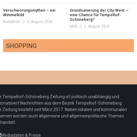
Verschwörungsmythen – ein
Grundsanierung der City-West —
Wimmelbild
eine Chance für Tempelhof-
Schöneberg?
Redaktion
2. August 2026
MHS
2. August 2026
SHOPPING
Optiker – fit für die Sonnenfinsternis!
Redaktion
23. Juli 2026
Pepe Jeans London mit Summer Sale und
e Tempelhof-Schöneberg Zeitung ist politisch unabhängig und
neuer Kollektion
ematisiert Nachrichten aus dem Bezirk Tempelhof-Schöneberg.
Woher kommt der Honig? – Neue EU-
Redaktion
19. Juli 2026
e Zeitung besteht seit März 2017. Neben lokalen und kommunalen
Regeln gelten 14. Juni
emen werden auch allgemeine und allgemeinpolitische Themen
handelt.
Sommermärchen 2026: Frittenwerk bringt
Redaktion
13. Juni 2026
drei neue Specials zur Fußball-WM