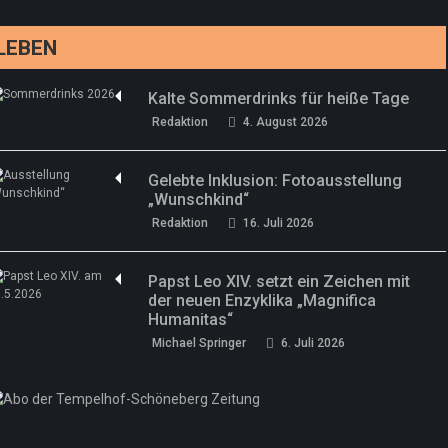
Redaktion
13. Juni 2026
LEBEN
Kalte Sommerdrinks für heiße Tage
Redaktion
4. August 2026
Gelebte Inklusion: Fotoausstellung
„Wunschkind“
Redaktion
16. Juli 2026
Papst Leo XIV. setzt ein Zeichen mit
der neuen Enzyklika „Magnifica
Humanitas“
Michael Springer
6. Juli 2026