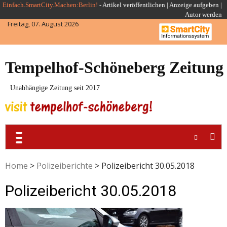
Skip
Einfach.SmartCity.Machen:Berlin!
-
Artikel veröffentlichen
|
Anzeige aufgeben |
Autor werden
to
Freitag, 07. August 2026
content
Tempelhof-Schöneberg Zeitung
Unabhängige Zeitung seit 2017
Home
>
Polizeiberichte
>
Polizeibericht 30.05.2018
Polizeibericht 30.05.2018