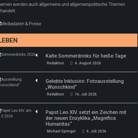
Regeln gelten 14. Juni
emen werden auch allgemeine und allgemeinpolitische Themen
handelt.
Sommermärchen 2026: Frittenwerk bringt
Redaktion
13. Juni 2026
drei neue Specials zur Fußball-WM
Redaktion
13. Juni 2026
LEBEN
Kalte Sommerdrinks für heiße Tage
Redaktion
4. August 2026
Gelebte Inklusion: Fotoausstellung
„Wunschkind“
Redaktion
16. Juli 2026
Papst Leo XIV. setzt ein Zeichen mit
der neuen Enzyklika „Magnifica
Humanitas“
Michael Springer
6. Juli 2026