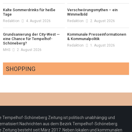
Kalte Sommerdrinks für heiße
Verschwörungsmythen – ein
Tage
Wimmelbild
Redaktion
4. August 2026
Redaktion
2. August 2026
Grundsanierung der City-West —
Kommunale Presseinformationen
eine Chance für Tempelhof-
& Kommunalpolitik
Schöneberg?
Redaktion
1. August 2026
MHS
2. August 2026
SHOPPING
Optiker – fit für die Sonnenfinsternis!
Redaktion
23. Juli 2026
Pepe Jeans London mit Summer Sale und
e Tempelhof-Schöneberg Zeitung ist politisch unabhängig und
neuer Kollektion
ematisiert Nachrichten aus dem Bezirk Tempelhof-Schöneberg.
Woher kommt der Honig? – Neue EU-
Redaktion
19. Juli 2026
e Zeitung besteht seit März 2017. Neben lokalen und kommunalen