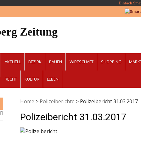
Einfach.Sma
erg Zeitung
AKTUELL
BEZIRK
BAUEN
WIRTSCHAFT
SHOPPING
MARK
RECHT
KULTUR
LEBEN
Home
>
Polizeiberichte
>
Polizeibericht 31.03.2017
Polizeibericht 31.03.2017