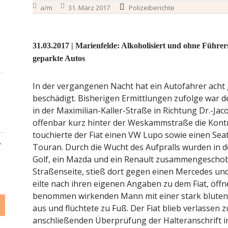
a/m
31. März 2017
Polizeiberichte
31.03.2017 | Marienfelde: Alkoholisiert und ohne Führer
geparkte Autos
In der vergangenen Nacht hat ein Autofahrer acht 
beschädigt. Bisherigen Ermittlungen zufolge war d
in der Maximilian-Kaller-Straße in Richtung Dr.-
offenbar kurz hinter der Weskammstraße die Kont
touchierte der Fiat einen VW Lupo sowie einen Sea
–
Touran. Durch die Wucht des Aufpralls wurden in d
Golf, ein Mazda und ein Renault zusammengeschoben
Straßenseite, stieß dort gegen einen Mercedes un
eilte nach ihren eigenen Angaben zu dem Fiat, öffn
benommen wirkenden Mann mit einer stark blutend
aus und flüchtete zu Fuß. Der Fiat blieb verlassen z
anschließenden Überprüfung der Halteranschrift i