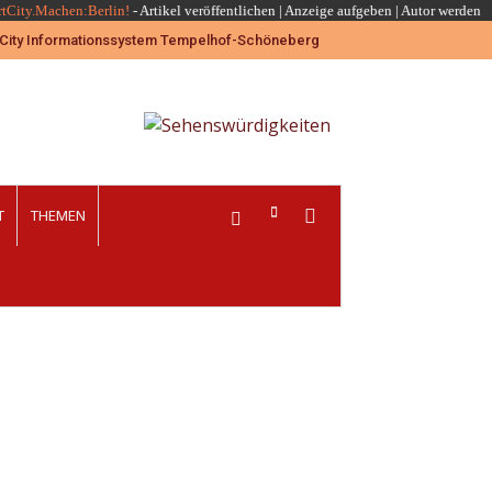
rtCity.Machen:Berlin!
-
Artikel veröffentlichen
|
Anzeige aufgeben |
Autor werden
T
THEMEN