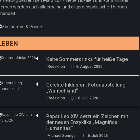
e Zeitung besteht seit März 2017. Neben lokalen und kommunalen
Regeln gelten 14. Juni
emen werden auch allgemeine und allgemeinpolitische Themen
handelt.
Sommermärchen 2026: Frittenwerk bringt
Redaktion
13. Juni 2026
drei neue Specials zur Fußball-WM
Redaktion
13. Juni 2026
LEBEN
Kalte Sommerdrinks für heiße Tage
Redaktion
4. August 2026
Gelebte Inklusion: Fotoausstellung
„Wunschkind“
Redaktion
16. Juli 2026
Papst Leo XIV. setzt ein Zeichen mit
der neuen Enzyklika „Magnifica
Humanitas“
Michael Springer
6. Juli 2026