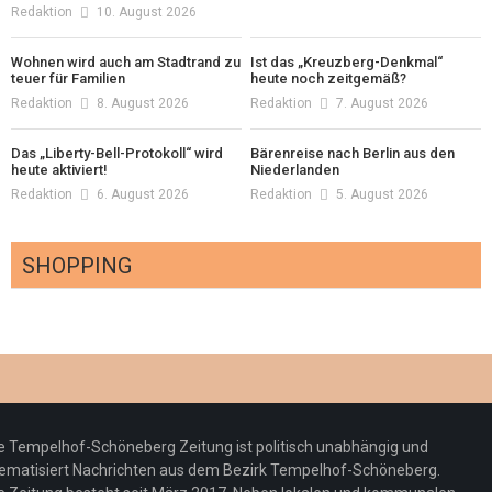
Redaktion
10. August 2026
Wohnen wird auch am Stadtrand zu
Ist das „Kreuzberg-Denkmal“
teuer für Familien
heute noch zeitgemäß?
Redaktion
8. August 2026
Redaktion
7. August 2026
Das „Liberty-Bell-Protokoll“ wird
Bärenreise nach Berlin aus den
heute aktiviert!
Niederlanden
Redaktion
6. August 2026
Redaktion
5. August 2026
SHOPPING
Optiker – fit für die Sonnenfinsternis!
Redaktion
23. Juli 2026
Pepe Jeans London mit Summer Sale und
e Tempelhof-Schöneberg Zeitung ist politisch unabhängig und
neuer Kollektion
ematisiert Nachrichten aus dem Bezirk Tempelhof-Schöneberg.
Woher kommt der Honig? – Neue EU-
Redaktion
19. Juli 2026