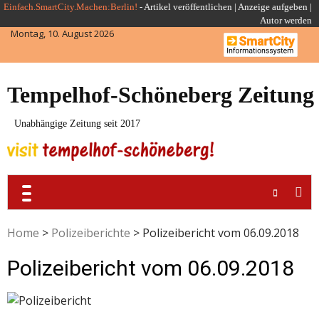
Skip
Einfach.SmartCity.Machen:Berlin!
-
Artikel veröffentlichen
|
Anzeige aufgeben |
Autor werden
to
Montag, 10. August 2026
content
Tempelhof-Schöneberg Zeitung
Unabhängige Zeitung seit 2017
Home
>
Polizeiberichte
>
Polizeibericht vom 06.09.2018
Polizeibericht vom 06.09.2018