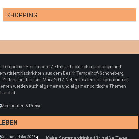
SHOPPING
Optiker – fit für die Sonnenfinsternis!
Redaktion
23. Juli 2026
Pepe Jeans London mit Summer Sale und
e Tempelhof-Schöneberg Zeitung ist politisch unabhängig und
neuer Kollektion
ematisiert Nachrichten aus dem Bezirk Tempelhof-Schöneberg.
Woher kommt der Honig? – Neue EU-
Redaktion
19. Juli 2026
e Zeitung besteht seit März 2017. Neben lokalen und kommunalen
Regeln gelten 14. Juni
emen werden auch allgemeine und allgemeinpolitische Themen
handelt.
Sommermärchen 2026: Frittenwerk bringt
Redaktion
13. Juni 2026
drei neue Specials zur Fußball-WM
Redaktion
13. Juni 2026
LEBEN
Kalte Sommerdrinks für heiße Tage