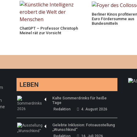
Berliner Kinos profitiere
Euro Fördersumme aus
Bundesmitteln
ChatGPT – Professor Christoph
Meinel rät zur Vorsicht
LEBEN
em
Kalte Sommerdrinks für heiße
n
Tage
ine
Redaktion
4. August 2026
Gelebte Inklusion: Fotoausstellung
„Wunschkind“
Redaktion
16. Juli 2026