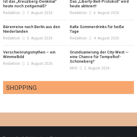
Ist das „Kreuzberg-Denkmal“
Das „Liberty-Bell-Protokoll“ wird
heute noch zeitgemäß?
heute aktiviert!
Redaktion
7. August 2026
Redaktion
6. August 2026
Bärenreise nach Berlin aus den
Kalte Sommerdrinks für heiße
Niederlanden
Tage
Redaktion
5. August 2026
Redaktion
4. August 2026
Verschwörungsmythen – ein
Grundsanierung der City-West —
Wimmelbild
eine Chance für Tempelhof-
Schöneberg?
Redaktion
2. August 2026
MHS
2. August 2026
SHOPPING
Optiker – fit für die Sonnenfinsternis!
Redaktion
23. Juli 2026
Pepe Jeans London mit Summer Sale und