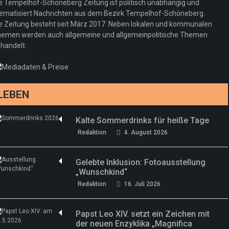
e Tempelhof-Schöneberg Zeitung ist politisch unabhängig und
neuer Kollektion
ematisiert Nachrichten aus dem Bezirk Tempelhof-Schöneberg.
Woher kommt der Honig? – Neue EU-
Redaktion
19. Juli 2026
e Zeitung besteht seit März 2017. Neben lokalen und kommunalen
Regeln gelten 14. Juni
emen werden auch allgemeine und allgemeinpolitische Themen
handelt.
Sommermärchen 2026: Frittenwerk bringt
Redaktion
13. Juni 2026
drei neue Specials zur Fußball-WM
Redaktion
13. Juni 2026
LEBEN
Kalte Sommerdrinks für heiße Tage
Redaktion
4. August 2026
Gelebte Inklusion: Fotoausstellung
„Wunschkind“
Redaktion
16. Juli 2026
Papst Leo XIV. setzt ein Zeichen mit
der neuen Enzyklika „Magnifica