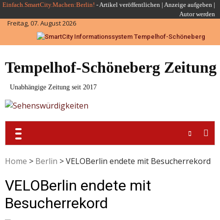
Skip
Einfach.SmartCity.Machen:Berlin!
-
Artikel veröffentlichen
|
Anzeige aufgeben |
Autor werden
to
Freitag, 07. August 2026
content
Tempelhof-Schöneberg Zeitung
Unabhängige Zeitung seit 2017
Home
>
Berlin
>
VELOBerlin endete mit Besucherrekord
VELOBerlin endete mit
Besucherrekord