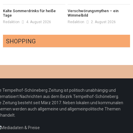
Kalte Sommerdrinks für heiße
Verschwörungsmythen – ein
Tage
Wimmelbild
Redaktion
4. August 2026
Redaktion
2. August 2026
SHOPPING
Optiker – fit für die Sonnenfinsternis!
Redaktion
23. Juli 2026
Pepe Jeans London mit Summer Sale und
e Tempelhof-Schöneberg Zeitung ist politisch unabhängig und
neuer Kollektion
ematisiert Nachrichten aus dem Bezirk Tempelhof-Schöneberg.
Woher kommt der Honig? – Neue EU-
Redaktion
19. Juli 2026
e Zeitung besteht seit März 2017. Neben lokalen und kommunalen
Regeln gelten 14. Juni
emen werden auch allgemeine und allgemeinpolitische Themen
handelt.
Sommermärchen 2026: Frittenwerk bringt
Redaktion
13. Juni 2026
drei neue Specials zur Fußball-WM
Redaktion
13. Juni 2026