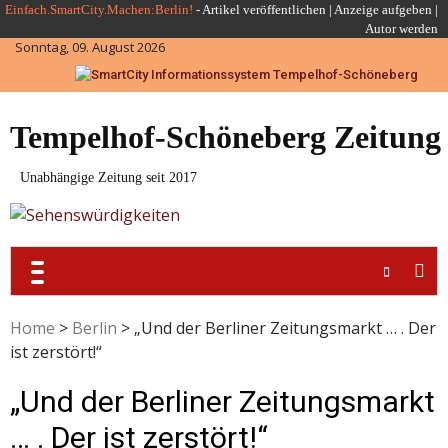
Skip
Einfach.SmartCity.Machen:Berlin!
-
Artikel veröffentlichen
|
Anzeige aufgeben |
Autor werden
to
Sonntag, 09. August 2026
content
Tempelhof-Schöneberg Zeitung
Unabhängige Zeitung seit 2017
Home
>
Berlin
>
„Und der Berliner Zeitungsmarkt … . Der
ist zerstört!“
„Und der Berliner Zeitungsmarkt
… . Der ist zerstört!“