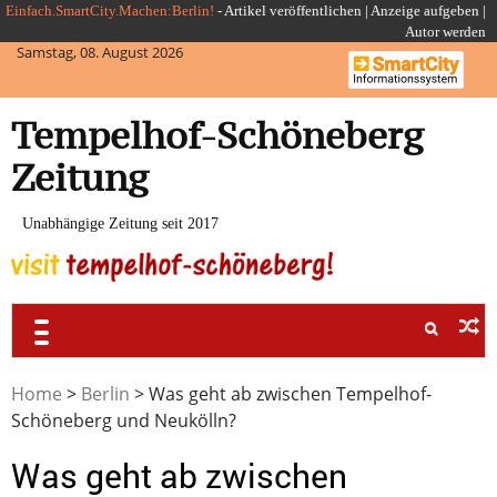
Skip
Einfach.SmartCity.Machen:Berlin!
-
Artikel veröffentlichen
|
Anzeige aufgeben |
Autor werden
to
Samstag, 08. August 2026
content
Tempelhof-Schöneberg
Zeitung
Unabhängige Zeitung seit 2017
Home
>
Berlin
>
Was geht ab zwischen Tempelhof-
Schöneberg und Neukölln?
Was geht ab zwischen