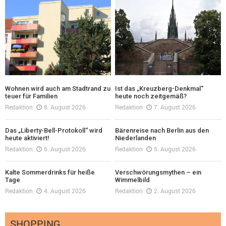
Wohnen wird auch am Stadtrand zu
Ist das „Kreuzberg-Denkmal“
teuer für Familien
heute noch zeitgemäß?
Redaktion
8. August 2026
Redaktion
7. August 2026
Das „Liberty-Bell-Protokoll“ wird
Bärenreise nach Berlin aus den
heute aktiviert!
Niederlanden
Redaktion
6. August 2026
Redaktion
5. August 2026
Kalte Sommerdrinks für heiße
Verschwörungsmythen – ein
Tage
Wimmelbild
Redaktion
4. August 2026
Redaktion
2. August 2026
SHOPPING