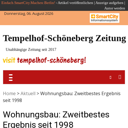
Skip
Einfach.SmartCity.Machen:Berlin!
-
Artikel veröffentlichen
|
Anzeige aufgeben |
Autor werden
to
Donnerstag, 06. August 2026
content
Tempelhof-Schöneberg Zeitung
Unabhängige Zeitung seit 2017
Home
>
Aktuell
>
Wohnungsbau: Zweitbestes Ergebnis
seit 1998
Wohnungsbau: Zweitbestes
Ergebnis seit 1998