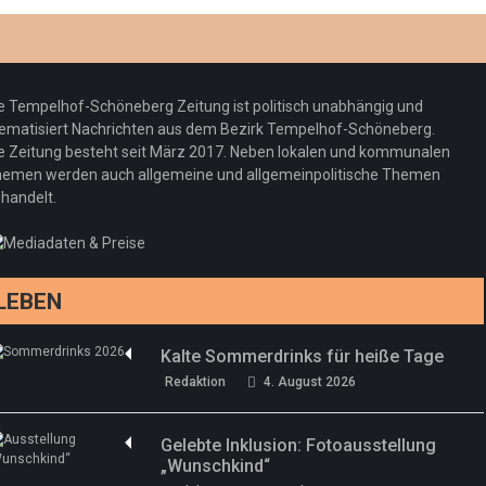
Optiker – fit für die Sonnenfinsternis!
Redaktion
23. Juli 2026
Pepe Jeans London mit Summer Sale und
e Tempelhof-Schöneberg Zeitung ist politisch unabhängig und
neuer Kollektion
ematisiert Nachrichten aus dem Bezirk Tempelhof-Schöneberg.
Woher kommt der Honig? – Neue EU-
Redaktion
19. Juli 2026
e Zeitung besteht seit März 2017. Neben lokalen und kommunalen
Regeln gelten 14. Juni
emen werden auch allgemeine und allgemeinpolitische Themen
handelt.
Sommermärchen 2026: Frittenwerk bringt
Redaktion
13. Juni 2026
drei neue Specials zur Fußball-WM
Redaktion
13. Juni 2026
LEBEN
Kalte Sommerdrinks für heiße Tage
Redaktion
4. August 2026
Gelebte Inklusion: Fotoausstellung
„Wunschkind“