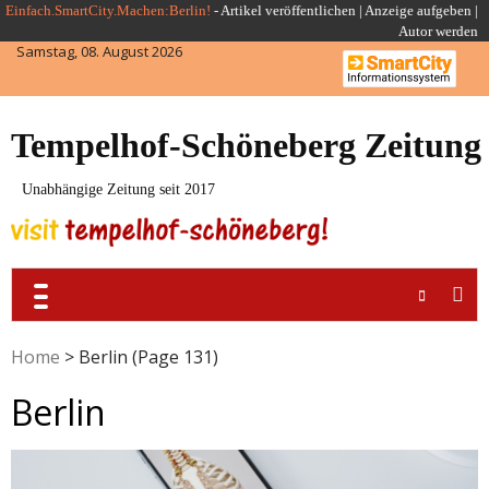
Skip
Einfach.SmartCity.Machen:Berlin!
-
Artikel veröffentlichen
|
Anzeige aufgeben |
Autor werden
to
Samstag, 08. August 2026
content
Tempelhof-Schöneberg Zeitung
Unabhängige Zeitung seit 2017
Home
>
Berlin
(Page 131)
Berlin