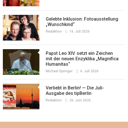
Gelebte Inklusion: Fotoausstellung
„Wunschkind“
Redaktion
16. Juli 2026
Papst Leo XIV. setzt ein Zeichen
mit der neuen Enzyklika „Magnifica
Humanitas“
Michael Springer
6. Juli 2026
Verliebt in Berlin! — Die Juli-
Ausgabe des tipBerlin
Redaktion
26. Juni 2026