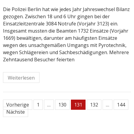
Die Polizei Berlin hat wie jedes Jahr Jahreswechsel Bilanz
gezogen. Zwischen 18 und 6 Uhr gingen bei der
Einsatzleitzentrale 3084 Notrufe (Vorjahr 3123) ein.
Insgesamt mussten die Beamten 1732 Einsätze (Vorjahr
1669) bewältigen, darunter am häufigsten Einsätze
wegen des unsachgemäßen Umgangs mit Pyrotechnik,
wegen Schlägereien und Sachbeschädigungen. Mehrere
Zehntausend Besucher feierten
Weiterlesen
Seitennummerierung
Vorherige
1
…
130
131
132
…
144
Nächste
der
Beiträge