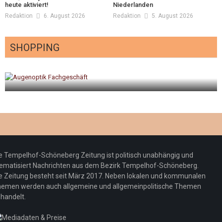
heute aktiviert!
Niederlanden
Redaktion
6. August 2026
Redaktion
5. August 2026
SHOPPING
gt
Optiker – fit für die Sonnenfinsternis!
Redaktion
23. Juli 2026
e Tempelhof-Schöneberg Zeitung ist politisch unabhängig und
ematisiert Nachrichten aus dem Bezirk Tempelhof-Schöneberg.
e Zeitung besteht seit März 2017. Neben lokalen und kommunalen
emen werden auch allgemeine und allgemeinpolitische Themen
handelt.