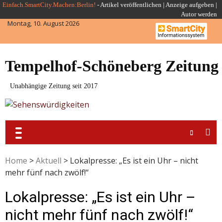
Skip
Einfach.SmartCity.Machen:Berlin!
-
Artikel veröffentlichen
|
Anzeige aufgeben |
Autor werden
to
Montag, 10. August 2026
content
Tempelhof-Schöneberg Zeitung
Unabhängige Zeitung seit 2017
Home
>
Aktuell
>
Lokalpresse: „Es ist ein Uhr – nicht
mehr fünf nach zwölf!“
Lokalpresse: „Es ist ein Uhr –
nicht mehr fünf nach zwölf!“