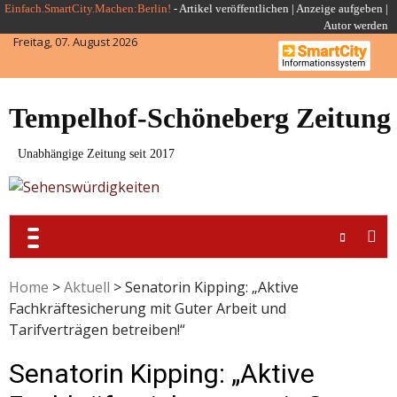
Skip
Einfach.SmartCity.Machen:Berlin!
-
Artikel veröffentlichen
|
Anzeige aufgeben |
Autor werden
to
Freitag, 07. August 2026
content
Tempelhof-Schöneberg Zeitung
Unabhängige Zeitung seit 2017
Home
>
Aktuell
>
Senatorin Kipping: „Aktive
Fachkräftesicherung mit Guter Arbeit und
Tarifverträgen betreiben!“
Senatorin Kipping: „Aktive