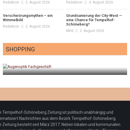
Redaktion
5. August 2026
Redaktion
4. August 2026
Verschwörungsmythen – ein
Grundsanierung der City-West —
Wimmelbild
eine Chance für Tempelhof-
Schöneberg?
Redaktion
2. August 2026
MHS
2. August 2026
SHOPPING
gt
Optiker – fit für die Sonnenfinsternis!
Redaktion
23. Juli 2026
e Tempelhof-Schöneberg Zeitung ist politisch unabhängig und
ematisiert Nachrichten aus dem Bezirk Tempelhof-Schöneberg.
e Zeitung besteht seit März 2017. Neben lokalen und kommunalen