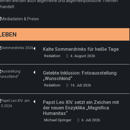
emen werden auch allgemeine und allgemeinpolitische Themen
handelt.
LEBEN
Kalte Sommerdrinks für heiße Tage
Redaktion
4. August 2026
Gelebte Inklusion: Fotoausstellung
„Wunschkind“
Redaktion
16. Juli 2026
Papst Leo XIV. setzt ein Zeichen mit
der neuen Enzyklika „Magnifica
Humanitas“
Michael Springer
6. Juli 2026