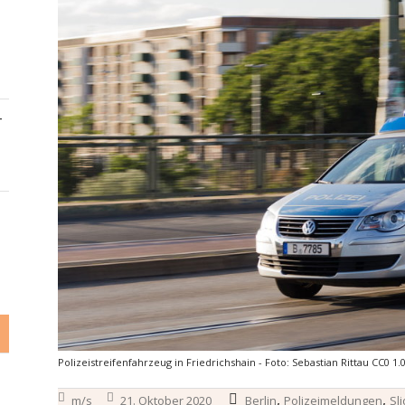
–
Polizeistreifenfahrzeug in Friedrichshain - Foto: Sebastian Rittau CC0 1.
,
,
m/s
21. Oktober 2020
Berlin
Polizeimeldungen
Sli