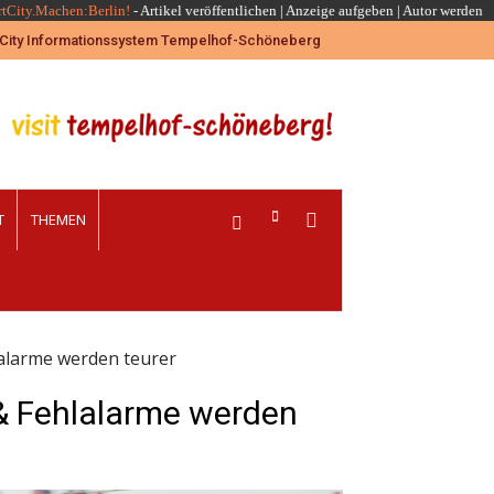
rtCity.Machen:Berlin!
-
Artikel veröffentlichen
|
Anzeige aufgeben |
Autor werden
T
THEMEN
alarme werden teurer
& Fehlalarme werden