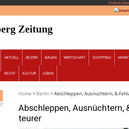
Einfach.Sma
erg Zeitung
AKTUELL
BEZIRK
BAUEN
WIRTSCHAFT
SHOPPING
MARK
RECHT
KULTUR
LEBEN
Home
>
Berlin
>
Abschleppen, Ausnüchtern, & Fehl
Abschleppen, Ausnüchtern, 
teurer