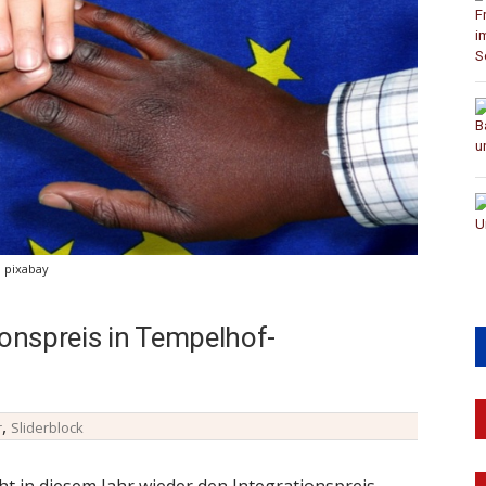
: pixabay
ionspreis in Tempelhof-
,
r
Sliderblock
 in diesem Jahr wieder den Integrationspreis.