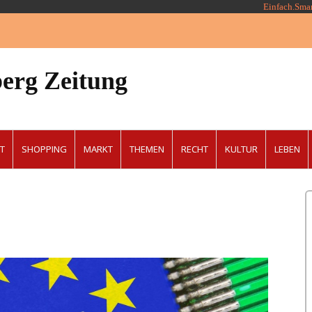
Einfach.Sma
erg Zeitung
T
SHOPPING
MARKT
THEMEN
RECHT
KULTUR
LEBEN