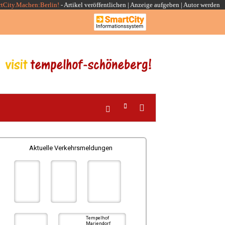
rtCity.Machen:Berlin!
-
Artikel veröffentlichen
|
Anzeige aufgeben |
Autor werden
Aktuelle Verkehrsmeldungen
Tempelhof
Mariendorf