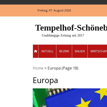
Skip
to
Freitag, 07. August 2026
content
Tempelhof-Schöneb
Unabhängige Zeitung seit 2017
AKTUELL
BEZIRK
BAUEN
WIRTSCHAF
Home
>
Europa
(Page 18)
Europa