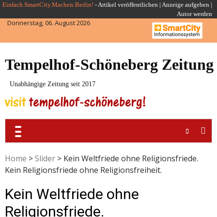
Skip
Einfach.SmartCity.Machen:Berlin!
-
Artikel veröffentlichen
|
Anzeige aufgeben |
Autor werden
to
Donnerstag, 06. August 2026
content
Tempelhof-Schöneberg Zeitung
Unabhängige Zeitung seit 2017
Home
>
Slider
>
Kein Weltfriede ohne Religionsfriede.
Kein Religionsfriede ohne Religionsfreiheit.
Kein Weltfriede ohne
Religionsfriede.