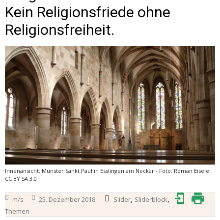
Kein Religionsfriede ohne
Religionsfreiheit.
Innenansicht: Münster Sankt Paul in Esslingen am Neckar - Foto: Roman Eisele
CC BY SA 3.0
,
,
m/s
25. Dezember 2018
Slider
Sliderblock
Themen