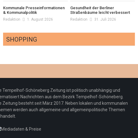
Kommunale Presseinformationen
Gesundheit der Berliner
& Kommunalpolitik
Straßenbäume leicht verbessert
Redaktion
1. August 2026
Redaktion
31. Juli 2026
SHOPPING
Optiker – fit für die Sonnenfinsternis!
Redaktion
23. Juli 2026
Pepe Jeans London mit Summer Sale und
e Tempelhof-Schöneberg Zeitung ist politisch unabhängig und
neuer Kollektion
ematisiert Nachrichten aus dem Bezirk Tempelhof-Schöneberg.
Woher kommt der Honig? – Neue EU-
Redaktion
19. Juli 2026
e Zeitung besteht seit März 2017. Neben lokalen und kommunalen
Regeln gelten 14. Juni
emen werden auch allgemeine und allgemeinpolitische Themen
handelt.
Sommermärchen 2026: Frittenwerk bringt
Redaktion
13. Juni 2026
drei neue Specials zur Fußball-WM
Redaktion
13. Juni 2026