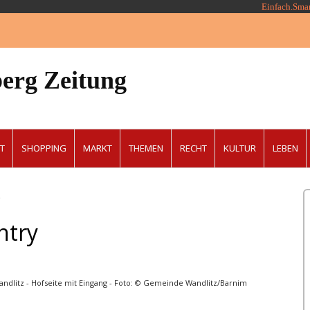
Einfach.Sma
erg Zeitung
T
SHOPPING
MARKT
THEMEN
RECHT
KULTUR
LEBEN
)
ntry
itz - Hofseite mit Eingang - Foto: © Gemeinde Wandlitz/Barnim