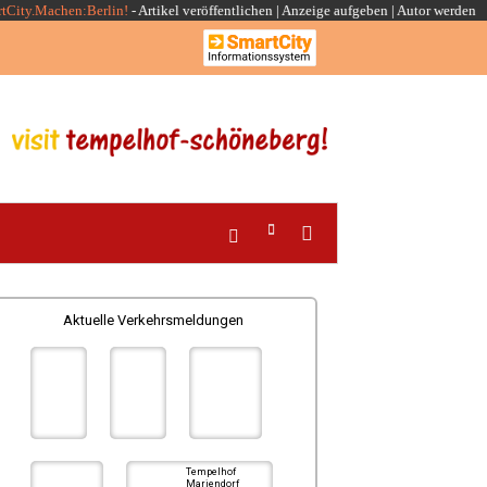
rtCity.Machen:Berlin!
-
Artikel veröffentlichen
|
Anzeige aufgeben |
Autor werden
Aktuelle Verkehrsmeldungen
Tempelhof
Mariendorf