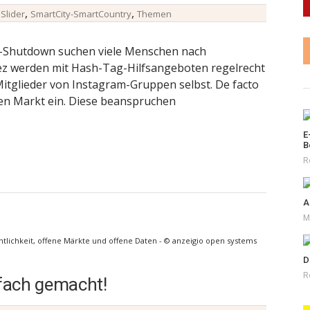
,
,
,
Slider
SmartCity-SmartCountry
Themen
na-Shutdown suchen viele Menschen nach
iez werden mit Hash-Tag-Hilfsangeboten regelrecht
 Mitglieder von Instagram-Gruppen selbst. De facto
 den Markt ein. Diese beanspruchen
E
B
R
A
M
ntlichkeit, offene Märkte und offene Daten - © anzeigio open systems
D
R
fach gemacht!