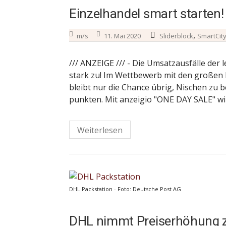
Einzelhandel smart starten!
,
m/s
11. Mai 2020
Sliderblock
SmartCit
/// ANZEIGE /// - Die Umsatzausfälle der
stark zu! Im Wettbewerb mit den große
bleibt nur die Chance übrig, Nischen zu 
punkten. Mit anzeigio "ONE DAY SALE" wir
Weiterlesen
DHL Packstation - Foto: Deutsche Post AG
DHL nimmt Preiserhöhung 