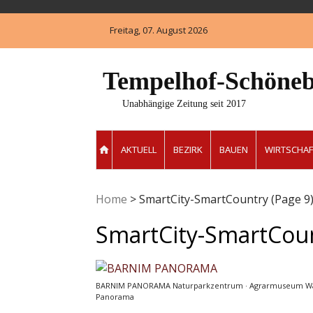
Skip
to
Freitag, 07. August 2026
content
Tempelhof-Schöneb
Unabhängige Zeitung seit 2017
AKTUELL
BEZIRK
BAUEN
WIRTSCHAF
Home
>
SmartCity-SmartCountry
(Page 9
SmartCity-SmartCou
BARNIM PANORAMA Naturparkzentrum · Agrarmuseum Wandl
Panorama