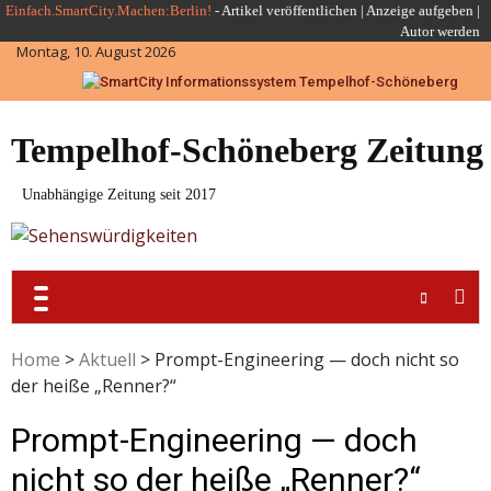
Skip
Einfach.SmartCity.Machen:Berlin!
-
Artikel veröffentlichen
|
Anzeige aufgeben |
Autor werden
to
Montag, 10. August 2026
content
Tempelhof-Schöneberg Zeitung
Unabhängige Zeitung seit 2017
Home
>
Aktuell
>
Prompt-Engineering — doch nicht so
der heiße „Renner?“
Prompt-Engineering — doch
nicht so der heiße „Renner?“