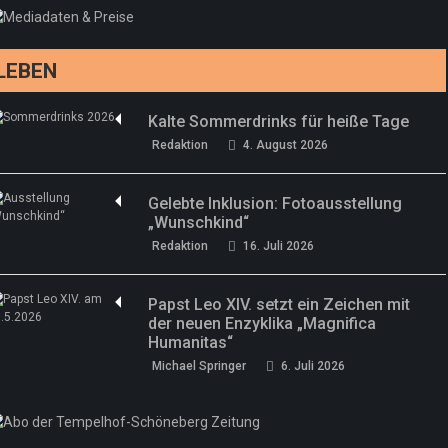
drei neue Specials zur Fußball-WM
Redaktion
13. Juni 2026
LEBEN
Kalte Sommerdrinks für heiße Tage
Redaktion
4. August 2026
Gelebte Inklusion: Fotoausstellung
„Wunschkind“
Redaktion
16. Juli 2026
Papst Leo XIV. setzt ein Zeichen mit
der neuen Enzyklika „Magnifica
Humanitas“
Michael Springer
6. Juli 2026