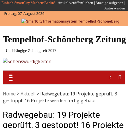
Skip
Einfach.SmartCity.Machen:Berlin!
-
Artikel veröffentlichen
|
Anzeige aufgeben |
Autor werden
to
Freitag, 07. August 2026
content
Tempelhof-Schöneberg Zeitung
Unabhängige Zeitung seit 2017
Home
>
Aktuell
>
Radwegebau: 19 Projekte geprüft, 3
gestoppt! 16 Projekte werden fertig gebaut
Radwegebau: 19 Projekte
geprüft, 3 gestoppt! 16 Projekte