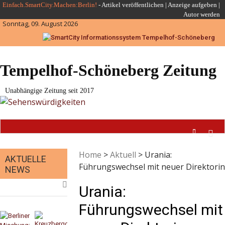
Skip
Einfach.SmartCity.Machen:Berlin!
-
Artikel veröffentlichen
|
Anzeige aufgeben |
Autor werden
to
Sonntag, 09. August 2026
content
Tempelhof-Schöneberg Zeitung
Unabhängige Zeitung seit 2017
Home
>
Aktuell
>
Urania:
AKTUELLE
Führungswechsel mit neuer Direktorin
NEWS
Urania:
Führungswechsel mit