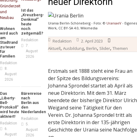
neuer Direktorin
Ist das
„Kreuzberg-
Denkmal“
Urania Berlin-Schöneberg - Foto: ©
UraniaeV
- Eigenes
heute
Werk, CC BY-SA 4.0, Wikimedia
Wohnen
noch
wird auch
zeitgemäß?
am
Redaktion
Redaktion
2. April 2023
Stadtrand
7.
zu teuer
,
,
,
,
Aktuell
Ausbildung
Berlin
Slider
Themen
August
für
Familien
2026
Redaktion
8.
Erstmals seit 1888 steht eine Frau an
August
der Spitze des Bildungsvereins:
2026
Johanna Sprondel startet ab April als
neue Direktorin. Mit dem 31. März
Das
Bärenreise
„Liberty-
nach
beendete der bisherige Direktor Ulrich
Bell-
Berlin aus
Weigand seine Tätigkeit für den
Protokoll“
den
wird heute
Niederlanden
Verein. Dr. Johanna Sprondel tritt als
aktiviert!
Redaktion
erste Direktorin in der 135-jährigen
Redaktion
5.
Geschichte der Urania seine Nachfolge
6.
August
August
2026