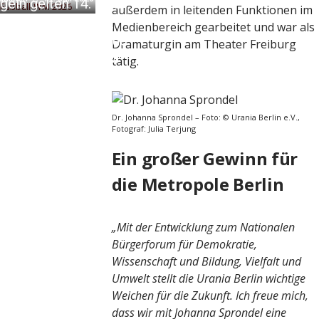
eln gelten 14. Juni
außerdem in leitenden Funktionen im
ermärchen 2026:
aktion
13. Juni 2026
Medienbereich gearbeitet und war als
werk bringt drei neue
Dramaturgin am Theater Freiburg
als zur Fußball-WM
tätig.
aktion
13. Juni 2026
Dr. Johanna Sprondel – Foto: © Urania Berlin e.V.,
Fotograf: Julia Terjung
Ein großer Gewinn für
die Metropole Berlin
„Mit der Entwicklung zum Nationalen
Bürgerforum für Demokratie,
Wissenschaft und Bildung, Vielfalt und
Umwelt stellt die Urania Berlin wichtige
Weichen für die Zukunft. Ich freue mich,
dass wir mit Johanna Sprondel eine