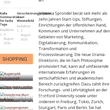
an.
2026
Johanna Sprondel berät seit mehr als
Kalte
Verschwörungsmythen
Sommerdrinks
– ein
zehn Jahren Start-Ups, Stiftungen,
für heiße
Wimmelbild
Einrichtungen der öffentlichen Hand,
Tage
Redaktion
Redaktion
Kommunen und Unternehmen auf den
2.
4.
August
Gebieten von Marketing,
August
2026
Digitalisierung, Kommunikation,
2026
Transformation und
Prozesssteuerung. Die neue Urania-
SHOPPING
Direktorin, die im Fach Philosophie
promoviert hat, kann auf umfassende
internationale Erfahrungen im
wirtschaftlichen und akademischen
iker – fit für die
Bereich zurückgreifen. Dazu zählt ihre
nnenfinsternis!
Forschungs- und Lehrtätigkeit an der
Stanford University sowie unter
ns London mit Summer
daktion
23. Juli 2026
anderem in Freiburg, Tokio, Zürich,
nd neuer Kollektion
mmt der Honig? – Neue
Stuttgart, Paris und Berlin. Sie hat
daktion
19. Juli 2026