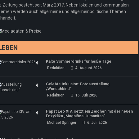
e Zeitung besteht seit März 2017. Neben lokalen und kommunalen
emen werden auch allgemeine und allgemeinpolitische Themen
handelt.
LEBEN
Kalte Sommerdrinks für heiße Tage
Redaktion
4. August 2026
Gelebte Inklusion: Fotoausstellung
„Wunschkind“
Redaktion
16. Juli 2026
Papst Leo XIV. setzt ein Zeichen mit der neuen
Enzyklika „Magnifica Humanitas“
Michael Springer
6. Juli 2026